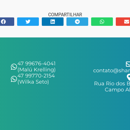
COMPARTILHAR
47 99676-4041
(Malú Krelling)
contato@shan
47 99770-2154
(Wilka Seto)
Rua Rio dos B
Campo Al