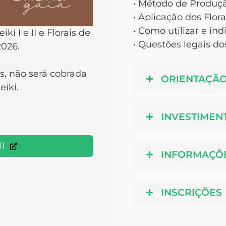
• Método de Produção
• Aplicação dos Flora
• Como utilizar e ind
 I e II e Florais de
• Questões legais dos
2026.
, não será cobrada
ORIENTAÇÃ
iki.
INVESTIMEN
I
INFORMAÇÕ
INSCRIÇÕES